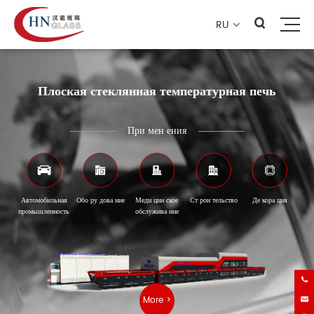
RU

Плоская стеклянная температурная печь
При мен ения





Автомобильная
Обо ру дова ние
Меди цин ское
Ст рои тельство
Де кора ция
промышленность
обслужива ние

More >
